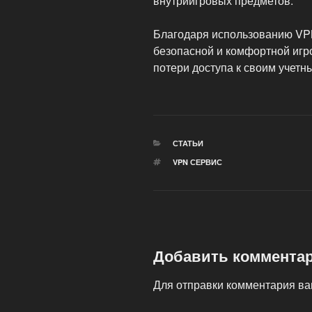
внутриигровых предметов.
Благодаря использованию VP
безопасной и комфортной игро
потери доступа к своим учетн
РУБРИКИ
СТАТЬИ
МЕТКИ
VPN СЕРВИС
Добавить коммента
Для отправки комментария в