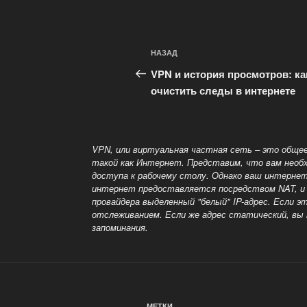
Навигация
Предыдущая
НАЗАД
по
запись:
VPN и история просмотров: ка
записям
очистить следы в интернете
VPN, или виртуальная частная сеть – это общее
такой как
Интернет. Представим, что вам необх
доступа к рабочему столу. Однако ваш интернет
интернет предоставляется посредством NAT, и м
провайдера выделенный
"белый" IP-адрес. Если 
отслеживанием. Если же адрес статический, вы 
запоминания.
МЕТКИ