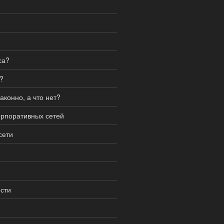
са?
?
аконно, а что нет?
орпоративных сетей
сети
сти