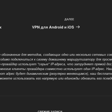
ДАЛЕЕ
Следующая
запись
к
VPN для Android и iOS
 обозначение для методов, создающих одно или несколько сетевых сое
одимо подключиться к своему домашнему маршрутизатору для просмот
-провайдер использует "серые" IP-адреса, что затрудняет прямой до
ногие клиенты провайдера совместно используют один IP-адрес. Наи
этот адрес будет динамическим (регулярно меняющимся), наш бесплат
можете использовать его напрямую или единожды обновить его псевд
СВЕЖИЕ ЗАПИСИ