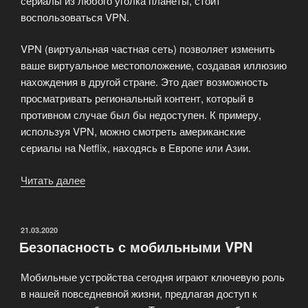
сериалы из любого уголка планеты, стоит
воспользоваться VPN.
VPN (виртуальная частная сеть) позволяет изменить
ваше виртуальное местоположение, создавая иллюзию
нахождения в другой стране. Это дает возможность
просматривать региональный контент, который в
противном случае был бы недоступен. К примеру,
используя VPN, можно смотреть американские
сериалы на Netflix, находясь в Европе или Азии.
Читать далее
«VPN
для
стриминга
Netflix»
ОПУБЛИКОВАНО
21.03.2020
Безопасность с мобильными VPN
Мобильные устройства сегодня играют ключевую роль
в нашей повседневной жизни, предлагая доступ к