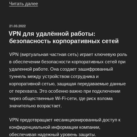
Читать далее
«Правовые
аспекты
использования
VPN:
ОПУБЛИКОВАНО
21.03.2022
VPN для удалённой работы:
что
безопасность корпоративных сетей
законно,
а
VPN (виртуальная частная сеть) играет ключевую роль
что
в обеспечении безопасности корпоративных сетей при
нет?»
удаленной работе. Она создает зашифрованный
туннель между устройством сотрудника и
корпоративной сетью, защищая передаваемые данные
от перехвата. Это особенно важно при подключении
через общественные Wi-Fi-сети, где риск взлома
значительно возрастает.
VPN предотвращает несанкционированный доступ к
конфиденциальной информации компании,
обеспечивая надежный уровень защиты.