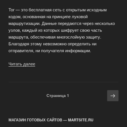
Tor — это бесплатная сеть с открытым исходным
кодом, основанная на принципе луковой
маршрутизации. Данные передаются через несколько
узлов, каждый из которых шифрует свою часть
маршрута, обеспечивая многослойную защиту.
Благодаря этому невозможно определить ни
отправителя, ни получателя информации.
Читать далее
«VPN
и
Tor:
двойная
защита
Навигация
Сле
Страница
1
онлайн-
по
стра
приватности»
записям
МАГАЗИН ГОТОВЫХ САЙТОВ — MARTSITE.RU