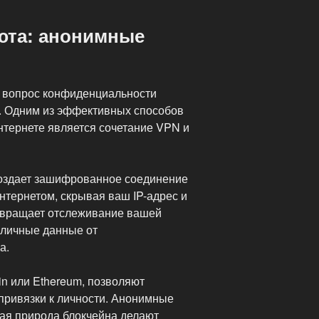
юта: анонимные
й вопрос конфиденциальности
. Одним из эффективных способов
нтернете является сочетание VPN и
) создает зашифрованное соединение
нтернетом, скрывая ваш IP-адрес и
твращает отслеживание вашей
 личные данные от
а.
in или Ethereum, позволяют
привязки к личности. Анонимные
ая природа блокчейна делают