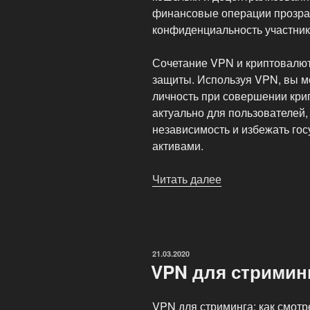
финансовые операции прозра
конфиденциальность участник
Сочетание VPN и криптовалют
защиты. Используя VPN, вы м
личность при совершении кри
актуально для пользователей
независимость и избежать гос
активами.
Читать далее
«VPN
и
криптовалюта:
анонимные
платежи
ОПУБЛИКОВАНО
21.03.2020
в
VPN для стриминга
сети»
VPN для стриминга: как смотре