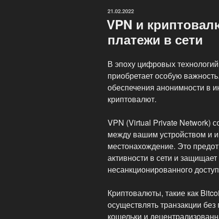
что
ОПУБЛИКОВАНО
21.02.2022
законно,
VPN и криптовал
а
платежи в сети
что
нет?»
В эпоху цифровых технологи
приобретает особую важность
обеспечения анонимности в и
криптовалют.
VPN (Virtual Private Network
между вашим устройством и и
местонахождение. Это предо
активности в сети и защищает
несанкционированного доступ
Криптовалюты, такие как Bitco
осуществлять транзакции без 
кошельки и децентрализованн