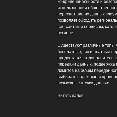
конфиденциальности и безопа
использовании общественного
перехват ваших данных злоум
позволяет обходить региональ
веб-сайтам и сервисам, кото
регионе.
Существуют различные типы V
бесплатные, так и платные в
предоставляют дополнительны
передачи данных, поддержка 
лимитов на объем переданног
выбирать надежные и провер
возможные утечки данных.
Читать далее
«Всё
о
VPN
iP»