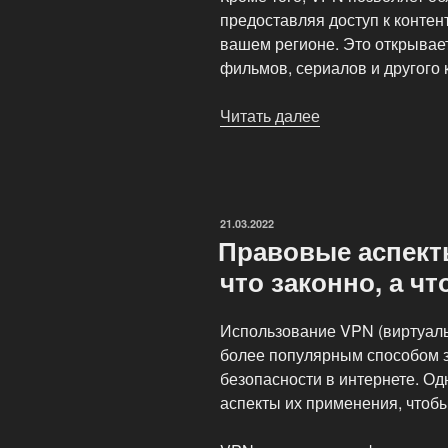
предоставляя доступ к контен
вашем регионе. Это открывае
фильмов, сериалов и другого 
Читать далее
«Безопасность
в
интернете:
зачем
нужен
ОПУБЛИКОВАНО
21.03.2022
VPN?»
Правовые аспект
что законно, а чт
Использование VPN (виртуаль
более популярным способом 
безопасности в интернете. О
аспекты их применения, чтоб