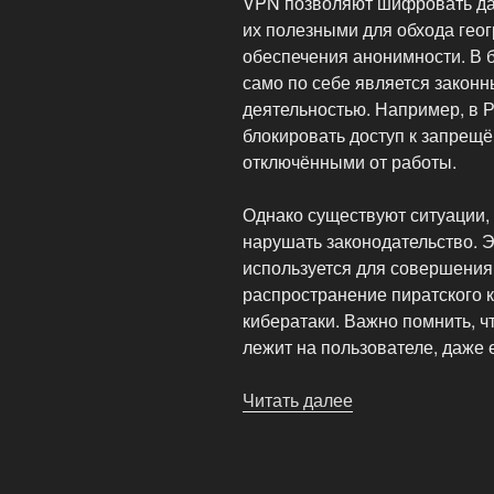
VPN позволяют шифровать дан
их полезными для обхода гео
обеспечения анонимности. В 
само по себе является законн
деятельностью. Например, в 
блокировать доступ к запрещё
отключёнными от работы.
Однако существуют ситуации,
нарушать законодательство. Э
используется для совершения 
распространение пиратского 
кибератаки. Важно помнить, ч
лежит на пользователе, даже 
Читать далее
«Правовые
аспекты
использования
VPN: