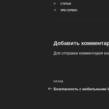
РУБРИКИ
СТАТЬИ
МЕТКИ
VPN СЕРВИС
Добавить коммента
Для отправки комментария в
Навигация
Предыдущая
НАЗАД
по
запись:
Безопасность с мобильными 
записям