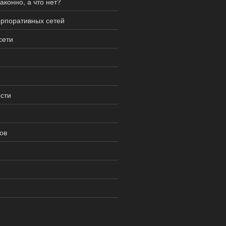
аконно, а что нет?
орпоративных сетей
сети
сти
ов