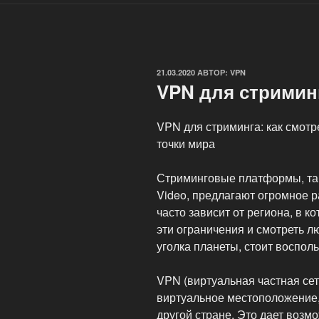
ОПУБЛИКОВАНО
21.03.2020
АВТОР:
VPN
VPN для стриминг
VPN для стриминга: как смотре
точки мира
Стриминговые платформы, таки
Video, предлагают огромное р
часто зависит от региона, в к
эти ограничения и смотреть 
уголка планеты, стоит воспол
VPN (виртуальная частная сет
виртуальное местоположение
другой стране. Это дает воз