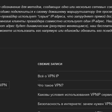
 обозначение для методов, создающих одно или несколько сетевых сое
одимо подключиться к своему домашнему маршрутизатору для просмот
-провайдер использует "серые" IP-адреса, что затрудняет прямой до
ногие клиенты провайдера совместно используют один IP-адрес. Наи
этот адрес будет динамическим (регулярно меняющимся), наш бесплат
можете использовать его напрямую или единожды обновить его псевд
СВЕЖИЕ ЗАПИСИ
Всё о VPN iP
 VPN
Что такое VPN?
Каковы условия использования VPNiP серви
Безопасность в интернете: зачем нужен VPN