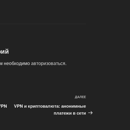
рий
ам необходимо
авторизоваться
.
ДАЛЕЕ
Следующая
запись
VPN
VPN и криптовалюта: анонимные
платежи в сети