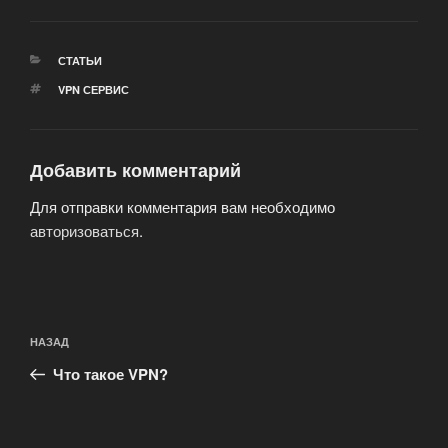
РУБРИКИ
СТАТЬИ
МЕТКИ
VPN СЕРВИС
Добавить комментарий
Для отправки комментария вам необходимо
авторизоваться
.
Навигация
Предыдущая
НАЗАД
по
запись:
записям
Что такое VPN?