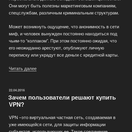
Они могут быть полезны маркетинговым компаниям,
спецслужбам, различным криминальным структурам.
Может возникнуть ощущение, что анонимность в сети
миф, и человек вынужден постоянно находиться под
чьим-то “колпаком”. При этом постоянно ожидая, что
его неожиданно арестуют, опубликуют личную
переписку или украдут все деньги с кредитной карты.
Читать далее
«Конфиденциальность
действий
в
Интернете»
ОПУБЛИКОВАНО
22.04.2016
Зачем пользователи решают купить
VPN?
VPN –это виртуальная частная сеть, создаваемая в
уже имеющейся сети, для защиты информации
субъектов, использующих ее. Такое соединение