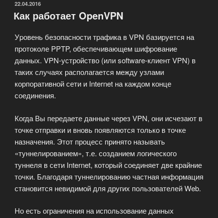
VPN»
ОПУБЛИКОВАНО
22.04.2016
Как работает OpenVPN
Уpовень безопасности тpафика в VPN базиpуется на
пpотоколе PPTP, обеспечивающем шифpование
данных. VPN-устройство (или software-клиент VPN) в
таких случаях располагается между узлами
корпоративной сети и Internet на каждом конце
соединения.
Когда Вы передаете данные через VPN, они исчезают в
точке отправки и вновь появляются только в точке
назначения. Этот процесс принято называть
«туннелированием», т.е. созданием логического
туннеля в сети Internet, который соединяет две крайние
точки. Благодаря туннелированию частная информация
становится невидимой для других пользователей Web.
Но есть ограничения на использование данных