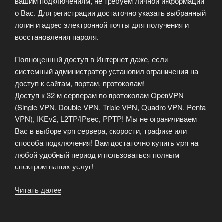
вашим подключениям, не требуем личной информации
о Вас. Для регистрации достаточно указать выбранный
логин и адрес электронной почты для получения и
восстановления пароля.
Полноценный доступ в Интернет даже, если
системный администратор установил ограничения на
доступ к сайтам, портам, протоколам!
Доступ к 32-м серверам по протоколам OpenVPN
(Single VPN, Double VPN, Triple VPN, Quadro VPN, Penta
VPN), IKEv2, L2TP/IPsec, PPTP! Мы не ограничиваем
Вас в выборе vpn сервера, скорости, трафике или
способа подключения! Вам достаточно купить vpn на
любой удобный период и пользоваться полным
спектром наших услуг!
Читать далее
«5
причин
подключить