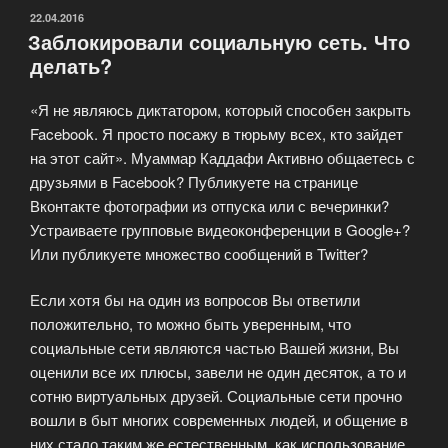
и
ОПУБЛИКОВАНО
22.04.2016
Заблокировали социальную сеть. Что
надежным
делать?
VPN
сервисом»
«Я не являюсь диктатором, который способен закрыть
Facebook. Я просто посажу в тюрьму всех, кто зайдет
на этот сайт». Муаммар Каддафи Активно общаетесь с
друзьями в Facebook? Публикуете на странице
Вконтакте фотографии из отпуска или с вечеринки?
Устраиваете групповые видеоконференции в Google+?
Или публикуете множество сообщений в Twitter?
Если хотя бы на один из вопросов Вы ответили
положительно, то можно быть уверенным, что
социальные сети являются частью Вашей жизни, Вы
оценили все их плюсы, завели не один десяток, а то и
сотню виртуальных друзей. Социальные сети прочно
вошли в быт многих современных людей, и общение в
них стало таким же естественным, как использование