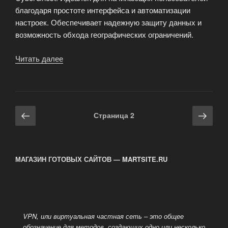
благодаря простоте интерфейса и автоматизации
настроек. Обеспечивает надежную защиту данных и
возможность обхода географических ограничений.
Читать далее
«5
лучших
VPN-
сервисов
для
Навигация
Предыдущая
Сле
Страница
2
безопасного
по
страница
стра
интернета»
записям
МАГАЗИН ГОТОВЫХ САЙТОВ — MARTSITE.RU
VPN, или виртуальная частная сеть – это общее
обозначение для методов, создающих одно или несколько