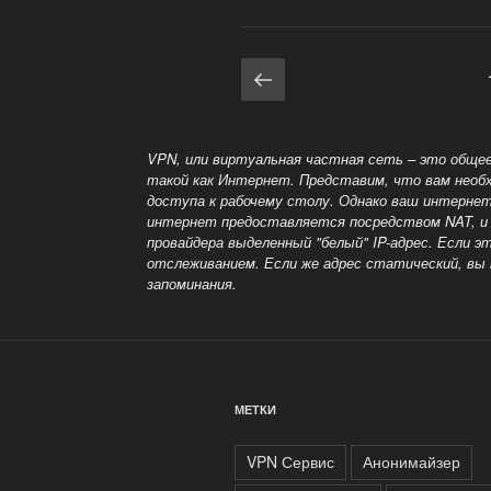
Великобритании
Навигация
Предыдущая
страница
по
записям
VPN, или виртуальная частная сеть – это общее
такой как
Интернет. Представим, что вам необх
доступа к рабочему столу. Однако ваш интернет
интернет предоставляется посредством NAT, и м
провайдера выделенный
"белый" IP-адрес. Если 
отслеживанием. Если же адрес статический, вы 
запоминания.
МЕТКИ
VPN Сервис
Анонимайзер