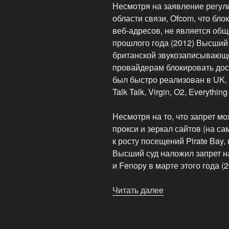
Несмотря на заявление регул
области связи, Ofcom, что бл
веб-адресов, не является общ
прошлого года (2012) Высший
британской звукозаписывающе
провайдерам блокировать дост
был быстро реализован в UK,
Talk Talk, Virgin, O2, Everythin
Несмотря на то, что запрет м
прокси и зеркал сайтов (на с
к росту посещений Pirate Bay
Высший суд наложил запрет на 
и Fenopy в марте этого года (2
Читать далее
«Цензура
сайтов
BitTorrent
в