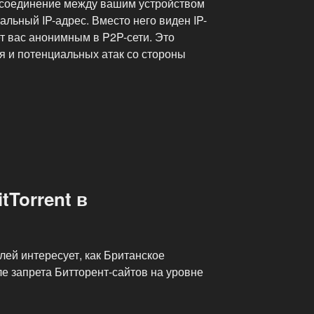
соединение между вашим устройством
альный IP-адрес. Вместо него виден IP-
т вас анонимным в P2P-сети. Это
я и потенциальных атак со стороны
tTorrent в
ей интересует, как Британское
ле запрета Битторент-сайтов на уровне