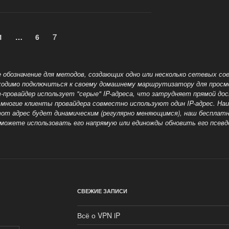
»
Страница
7
Страница
1
…
Страница
6
 обозначение для методов, создающих одно или несколько сетевых сое
одимо подключиться к своему домашнему маршрутизатору для просмот
-провайдер использует "серые" IP-адреса, что затрудняет прямой до
ногие клиенты провайдера совместно используют один IP-адрес. Наи
этот адрес будет динамическим (регулярно меняющимся), наш бесплат
можете использовать его напрямую или единожды обновить его псевд
СВЕЖИЕ ЗАПИСИ
Всё о VPN iP