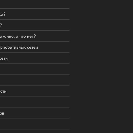
са?
?
аконно, а что нет?
орпоративных сетей
сети
сти
ов