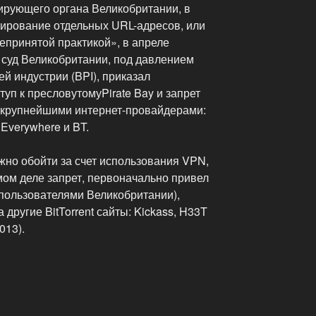
ирующего органа Великобритании, в
окирование отдельных URL-адресов, или
епринятой практикой», в апреле
 суд Великобритании, под давлением
й индустрии (BPI), приказал
уп к пресловутомуPirate Bay и запрет
 крупнейшими интернет-провайдерами:
g Everywhere и BT.
ожно обойти за счет использования VPN,
амом деле запрет, первоначально привел
, пользователями Великобритании),
другие BitTorrent сайты: Kickass, H33T
013).