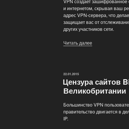
VPN создает зашифрованное 
и интернетом, скрывая ваш ре
адрес VPN-сервера, что делае
защищает вас от отслеживани
других участников сети.
Читать далее
«Защита
IP-
адреса
при
обмене
ОПУБЛИКОВАНО
22.01.2015
файлами»
Цензура сайтов Bi
Великобритании
Большинство VPN пользовател
правительство двигается в де
IP.